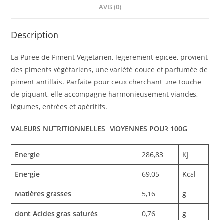
AVIS (0)
Description
La Purée de Piment Végétarien, légèrement épicée, provient
des piments végétariens, une variété douce et parfumée de
piment antillais. Parfaite pour ceux cherchant une touche
de piquant, elle accompagne harmonieusement viandes,
légumes, entrées et apéritifs.
VALEURS NUTRITIONNELLES MOYENNES POUR 100G
Energie
286,83
KJ
Energie
69,05
Kcal
Matières grasses
5,16
g
dont Acides gras saturés
0,76
g