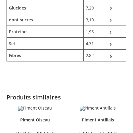
Glucides
7,29
g
dont sucres
3,10
g
Protéines
1,96
g
Sel
4,31
g
Fibres
2,82
g
Produits similaires
Piment Oiseau
Piment Antillais